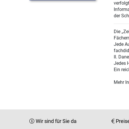
verfolg
Informa
der Sch
Die „Ze
Fächern
Jede Au
fachdid
II. Dan
Jedes H
Ein rei
Mehr In
Wir sind für Sie da
Preis