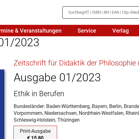
rmine & Veranstaltungen
Service
Verlag
01/2023
hte
Mathematik
Zeitschrift für Didaktik der Philosophi
en
haftslehre
Naturwissenschaften/NuT
r
Ausgabe 01/2023
IN
sch
Physik
Ethik in Berufen
tik/Medienbildung
Politik
Bundesländer: Baden-Württemberg, Bayern, Berlin, Bran
sch
Religion
Vorpommern, Niedersachsen, Nordrhein-Westfalen, Rheinl
Schleswig-Holstein, Thüringen
Spanisch
Print-Ausgabe
Wirtschaft
€ 15,80