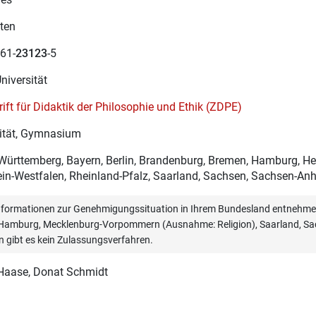
ten
61-
23123
-5
Universität
rift für Didaktik der Philosophie und Ethik (ZDPE)
ität, Gymnasium
ürttemberg, Bayern, Berlin, Brandenburg, Bremen, Hamburg, H
in-Westfalen, Rheinland-Pfalz, Saarland, Sachsen, Sachsen-Anha
informationen zur Genehmigungssituation in Ihrem Bundesland entnehmen
, Hamburg, Mecklenburg-Vorpommern (Ausnahme: Religion), Saarland, Sac
n gibt es kein Zulassungsverfahren.
 Haase
, Donat Schmidt