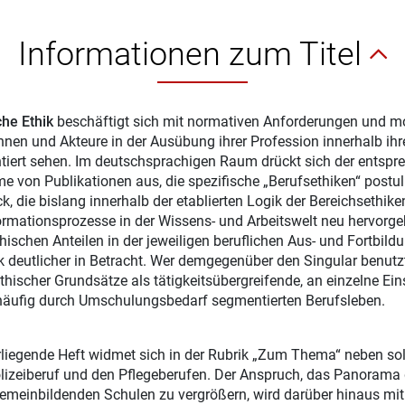
Informationen zum Titel
che Ethik
beschäftigt sich mit normativen Anforderungen und mo
nnen und Akteure in der Ausübung ihrer Profession innerhalb ihr
tiert sehen. Im deutschsprachigen Raum drückt sich der entspr
 von Publikationen aus, die spezifische „Berufsethiken“ postuli
ck, die bislang innerhalb der etablierten Logik der Bereichsethik
rmationsprozesse in der Wissens- und Arbeitswelt neu hervor
hischen Anteilen in der jeweiligen beruflichen Aus- und Fortbil
k deutlicher in Betracht. Wer demgegenüber den Singular benutzt, 
thischer Grundsätze als tätigkeitsübergreifende, an einzelne Ein
äufig durch Umschulungsbedarf segmentierten Berufsleben.
liegende Heft widmet sich in der Rubrik „Zum Thema“ neben so
izeiberuf und den Pflegeberufen. Der Anspruch, das Panorama der
gemeinbildenden Schulen zu vergrößern, wird darüber hinaus mit