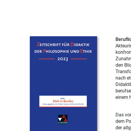
Berufli
Akteuri
konfron
Zunahme
den Bli
Transfo
nach et
Didakti
berufse
einem h
Das vor
dem Pol
der all