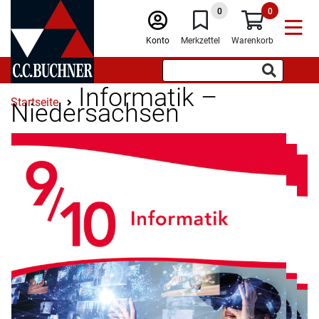
0
0
Konto
Merkzettel
Warenkorb
Informatik –
Startseite
Niedersachsen