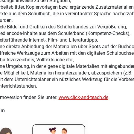
ösungshinweise zu den Aufgaben,
rbeitsblätter, Kopiervorlagen bzw. ergänzende Zusatzmaterialien
exte aus dem Schulbuch, die in vereinfachter Sprache nacherzähl
urden,
iele Bilder und Grafiken des Schülerbandes zur Vergrößerung,
ediencode-Inhalte aus dem Schülerband (Kompetenz-Checks),
iterführende Internet-, Film- und Literaturtipps,
ine direkte Anbindung der Materialien über Spots auf der Buchdo
ilfreiche Werkzeuge zum Arbeiten mit den digitalen Schulbuchsei
haltsverzeichnis, Volltextsuche etc.,
ine Umgebung, in der eigene digitale Materialien mit eingebunde
ie Möglichkeit, Materialien herunterzuladen, abzuspeichern (z.B.
it dem Unterrichtsplaner ein nützliches Werkzeug für die Vorber
nterrichtsstunden.
moversion finden Sie unter:
www.click-and-teach.de
ilm