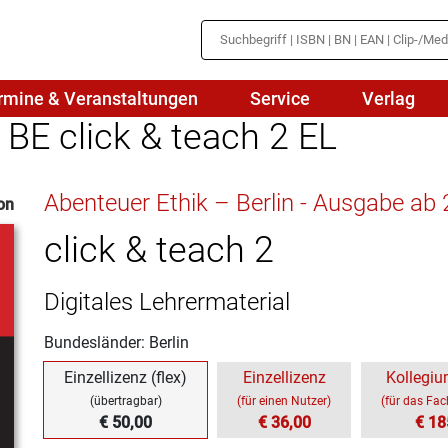
rmine & Veranstaltungen
Service
Verlag
 BE click & teach 2 EL
hte
Mathematik
Abenteuer Ethik – Berlin - Ausgabe ab
on
en
haftslehre
Naturwissenschaften/NuT
r
click & teach 2
IN
sch
Physik
Digitales Lehrermaterial
tik/Medienbildung
Politik
Bundesländer: Berlin
sch
Religion
Einzellizenz (flex)
Einzellizenz
Kollegiu
Spanisch
(übertragbar)
(für einen Nutzer)
(für das Fa
€ 50,00
€ 36,00
€ 18
Wirtschaft