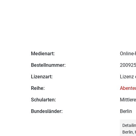
Medienart:
Online-
Bestellnummer:
20092
Lizenzart:
Lizenz 
Reihe:
Abenteu
Schularten:
Mittle
Bundesländer:
Berlin
Detail
Berlin