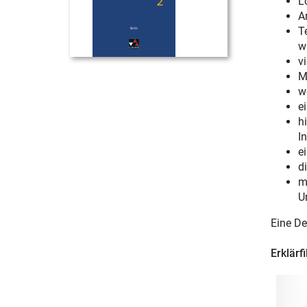
L
A
T
w
v
M
we
e
h
In
e
d
m
U
Eine De
Erklärf