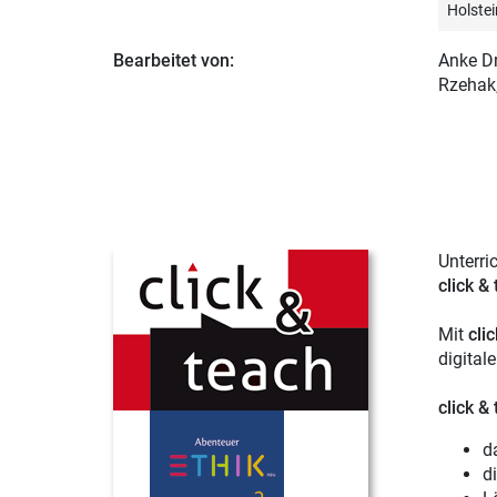
Holstei
Bearbeitet von:
Anke Dr
Rzehak
Unterri
click &
Mit
cli
digital
click &
d
d