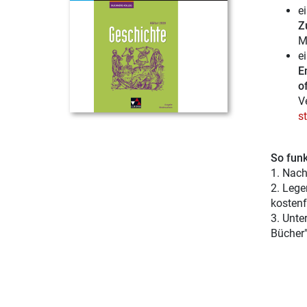
e
Z
M
e
E
of
V
s
So funk
1. Nach
2. Lege
kostenf
3. Unte
Bücher"