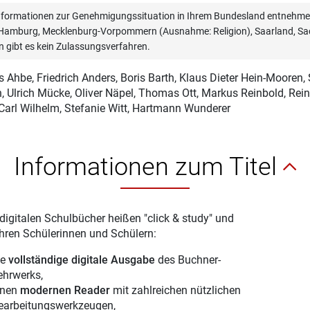
informationen zur Genehmigungssituation in Ihrem Bundesland entnehmen
, Hamburg, Mecklenburg-Vorpommern (Ausnahme: Religion), Saarland, Sac
n gibt es kein Zulassungsverfahren.
s Ahbe
, Friedrich Anders, Boris Barth, Klaus Dieter Hein-Mooren
, Ulrich Mücke, Oliver Näpel, Thomas Ott, Markus Reinbold, Rei
Carl Wilhelm, Stefanie Witt, Hartmann Wunderer
Informationen zum Titel
digitalen Schulbücher heißen "click & study" und
Ihren Schülerinnen und Schülern:
ie
vollständige digitale Ausgabe
des Buchner-
ehrwerks,
inen
modernen Reader
mit zahlreichen nützlichen
earbeitungswerkzeugen,