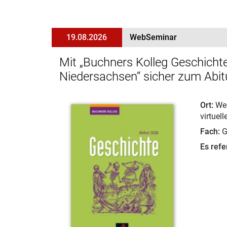
19.08.2026
WebSeminar
Mit „Buchners Kolleg Geschich
Niedersachsen“ sicher zum Abit
Ort:
Web
virtuel
Fach:
G
Es refer