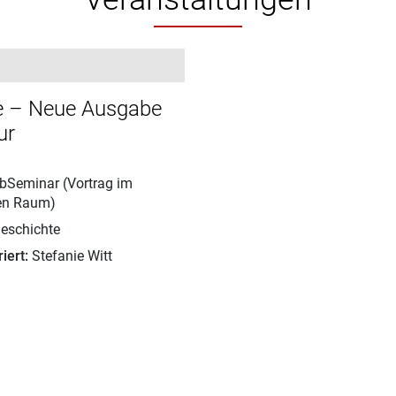
te – Neue Ausgabe
ur
Seminar (Vortrag im
len Raum)
eschichte
iert:
Stefanie Witt