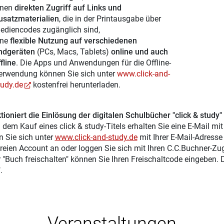
inen
direkten Zugriff auf Links und
usatzmaterialien
, die in der Printausgabe über
ediencodes zugänglich sind,
ine
flexible Nutzung auf verschiedenen
ndgeräten
(PCs, Macs, Tablets)
online und auch
fline
. Die Apps und Anwendungen für die Offline-
erwendung können Sie sich unter
www.click-and-
tudy.de
kostenfrei herunterladen.
tioniert die Einlösung der digitalen Schulbücher "click & study"
 dem Kauf eines click & study-Titels erhalten Sie eine E-Mail mi
n Sie sich unter
www.click-and-study.de
mit Ihrer E-Mail-Adress
reien Account an oder loggen Sie sich mit Ihren C.C.Buchner-Zu
r "Buch freischalten" können Sie Ihren Freischaltcode eingeben.
.
Veranstaltungen