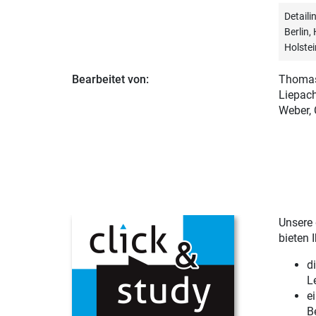
Detail
Berlin
Holstei
Bearbeitet von:
Thoma
Liepach
Weber, 
Unsere 
bieten 
d
L
e
B