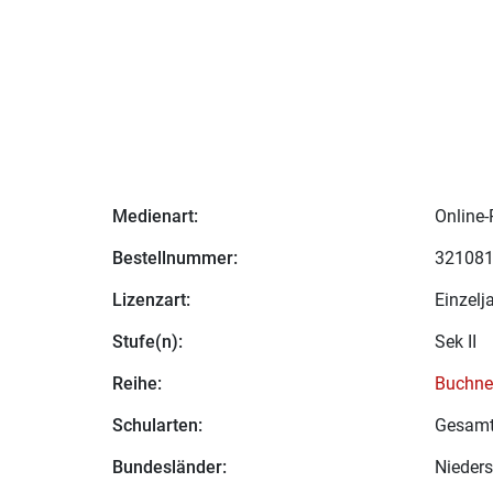
Medienart:
Online-
Bestellnummer:
32108
Lizenzart:
Einzelj
Stufe(n):
Sek II
Reihe:
Buchner
Schularten:
Gesamt
Bundesländer:
Nieder