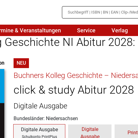
rmine & Veranstaltungen
Service
Verlag
 Geschichte NI Abitur 2028:
hte
Mathematik
on
NEU
en
haftslehre
Naturwissenschaften/NuT
r
Buchners Kolleg Geschichte – Nieders
IN
sch
Physik
click & study Abitur 2028
tik/Medienbildung
Politik
Digitale Ausgabe
sch
Religion
Bundesländer: Niedersachsen
Spanisch
Digitale
Digitale Ausgabe
Print
Ausgabe
Wirtschaft
Schulkonto PrintPlus