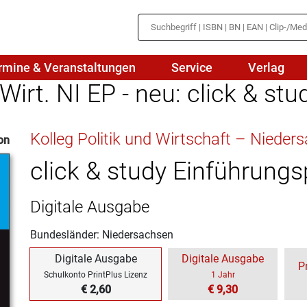
rmine & Veranstaltungen
Service
Verlag
 Wirt. NI EP - neu: click & stu
hte
Mathematik
Kolleg Politik und Wirtschaft – Nieder
on
en
haftslehre
Naturwissenschaften/NuT
r
click & study Einführung
IN
sch
Physik
Digitale Ausgabe
tik/Medienbildung
Politik
Bundesländer: Niedersachsen
sch
Religion
Digitale Ausgabe
Digitale Ausgabe
P
Spanisch
Schulkonto PrintPlus Lizenz
1 Jahr
€ 2,60
€ 9,30
Wirtschaft