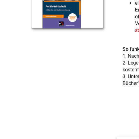
e
E
of
V
s
So funk
1. Nach
2. Lege
kostenf
3. Unte
Bücher"