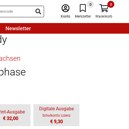
0
0
Konto
Merkzettel
Warenkorb
Newsletter
dy
sachsen
sphase
Digitale Ausgabe
rint-Ausgabe
Schulkonto Lizenz
€ 32,00
€ 9,30