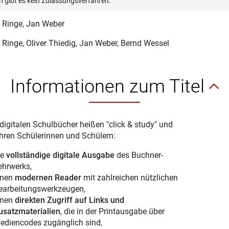
n gibt es kein Zulassungsverfahren.
 Ringe
, Jan Weber
 Ringe
, Oliver Thiedig, Jan Weber, Bernd Wessel
Informationen zum Titel
digitalen Schulbücher heißen "click & study" und
Ihren Schülerinnen und Schülern:
ie
vollständige digitale Ausgabe
des Buchner-
ehrwerks,
inen
modernen Reader
mit zahlreichen nützlichen
earbeitungswerkzeugen,
inen
direkten Zugriff auf Links und
usatzmaterialien
, die in der Printausgabe über
ediencodes zugänglich sind,