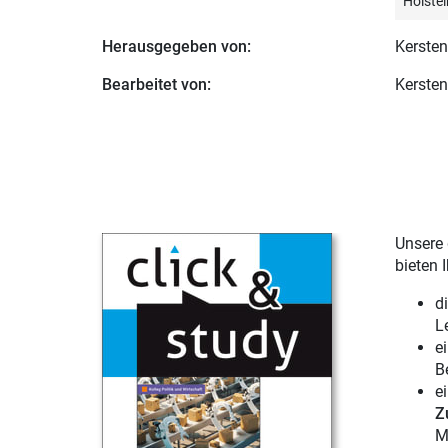
Holstei
Herausgegeben von:
Kersten
Bearbeitet von:
Kersten
Unsere 
bieten 
d
L
e
B
e
Z
M