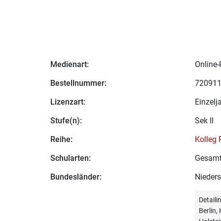
Medienart:
Online-
Bestellnummer:
72091
Lizenzart:
Einzelj
Stufe(n):
Sek II
Reihe:
Kolleg 
Schularten:
Gesamt
Bundesländer:
Nieder
Detail
Berlin