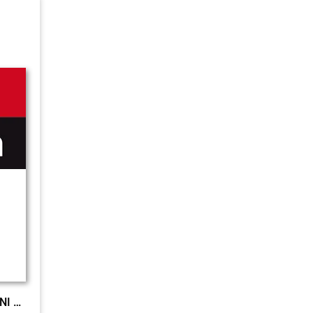
Kolleg Politik u. Wirtschaft NI c&t E-Ph. neu EL