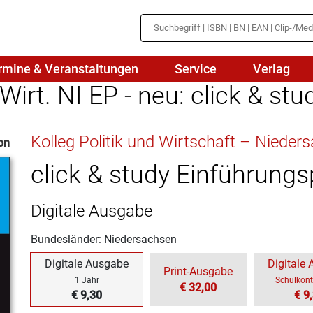
rmine & Veranstaltungen
Service
Verlag
 Wirt. NI EP - neu: click & stu
hte
Mathematik
Kolleg Politik und Wirtschaft – Nieder
on
en
haftslehre
Naturwissenschaften/NuT
r
click & study Einführung
IN
sch
Physik
Digitale Ausgabe
tik/Medienbildung
Politik
Bundesländer: Niedersachsen
sch
Religion
Digitale Ausgabe
Digitale
Print-Ausgabe
Spanisch
1 Jahr
Schulkont
€ 32,00
€ 9,30
€ 9
Wirtschaft