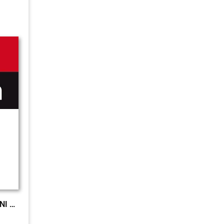
Kolleg Politik u. Wirtschaft NI c&t E-Ph. neu EL