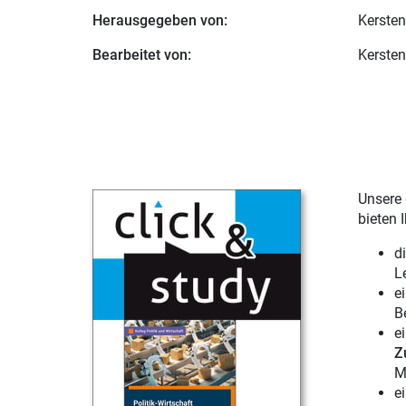
Herausgegeben von:
Kersten
Bearbeitet von:
Kersten
Unsere 
bieten 
d
L
e
B
e
Z
M
e