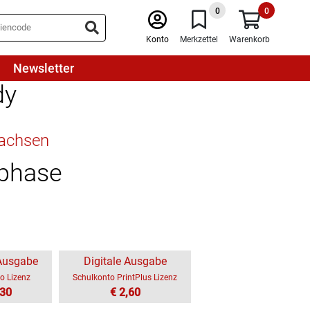
0
0
Konto
Merkzettel
Warenkorb
Newsletter
dy
sachsen
sphase
 Ausgabe
Digitale Ausgabe
o Lizenz
Schulkonto PrintPlus Lizenz
,30
€ 2,60