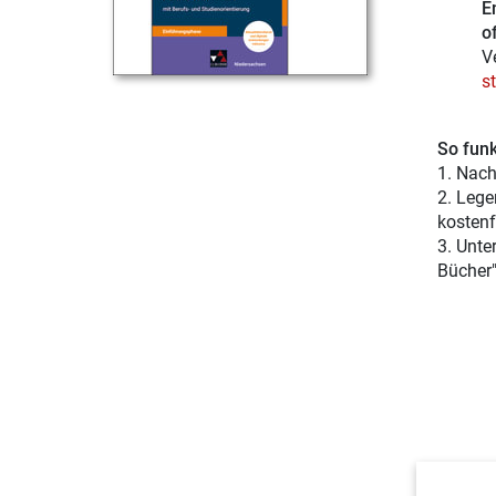
E
of
V
s
So funk
1. Nach
2. Lege
kostenf
3. Unte
Bücher"