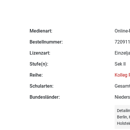
Medienart:
Online-
Bestellnummer:
72091
Lizenzart:
Einzelj
Stufe(n):
Sek II
Reihe:
Kolleg 
Schularten:
Gesamt
Bundesländer:
Nieder
Detail
Berlin
Holstei