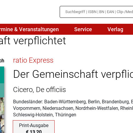
rmine & Veranstaltungen
Service
Verlag
t verpflichtet
hte
Mathematik
ratio Express
ch
en
haftslehre
Naturwissenschaften/NuT
r
Der Gemeinschaft verpfli
IN
sch
Physik
Cicero, De officiis
tik/Medienbildung
Politik
Bundesländer: Baden-Württemberg, Berlin, Brandenburg,
sch
Religion
Vorpommern, Niedersachsen, Nordrhein-Westfalen, Rheinl
Schleswig-Holstein, Thüringen
Spanisch
Print-Ausgabe
Wirtschaft
€ 13,20