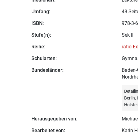
Umfang:
48 Seit
ISBN:
978-3-6
Stufe(n):
Sek II
Reihe:
ratio E
Schularten:
Gymna
Bundesländer:
Baden-W
Nordrhe
Detail
Berlin
Holstei
Herausgegeben von:
Michae
Bearbeitet von:
Karin 