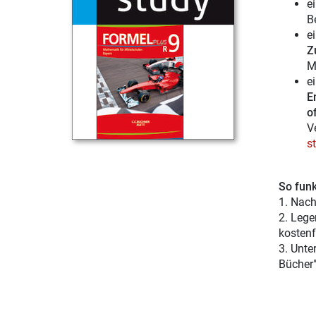
e
B
e
Z
M
e
E
of
V
s
So funk
1. Nach
2. Lege
kostenf
3. Unte
Bücher"