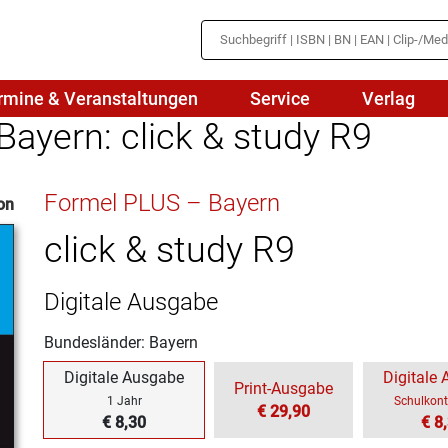
rmine & Veranstaltungen
Service
Verlag
ayern: click & study R9
hte
Mathematik
Formel PLUS – Bayern
on
en
haftslehre
Naturwissenschaften/NuT
r
click & study R9
IN
sch
Physik
Digitale Ausgabe
tik/Medienbildung
Politik
Bundesländer: Bayern
sch
Religion
Digitale Ausgabe
Digitale
Print-Ausgabe
Spanisch
1 Jahr
Schulkont
€ 29,90
€ 8,30
€ 8
Wirtschaft