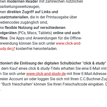
inen
modernen Reader
mit zahlreichen nützlichen
earbeitungswerkzeugen,
inen
direkten Zugriff auf Links und
usatzmaterialien
, die in der Printausgabe über
ediencodes zugänglich sind,
ine
flexible Nutzung auf verschiedenen
ndgeräten
(PCs, Macs, Tablets)
online und auch
fline
. Die Apps und Anwendungen für die Offline-
erwendung können Sie sich unter
www.click-and-
tudy.de
kostenfrei herunterladen.
tioniert die Einlösung der digitalen Schulbücher "click & study"
 dem Kauf eines click & study-Titels erhalten Sie eine E-Mail mi
n Sie sich unter
www.click-and-study.de
mit Ihrer E-Mail-Adress
reien Account an oder loggen Sie sich mit Ihren C.C.Buchner-Zu
r "Buch freischalten" können Sie Ihren Freischaltcode eingeben.
.