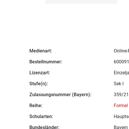
Medienart:
Online-
Bestellnummer:
60009
Lizenzart:
Einzelj
Stufe(n):
Sek I
Zulassungsnummer (Bayern):
359/21
Reihe:
Formel
Schularten:
Haupts
Bundesländer:
Bayern