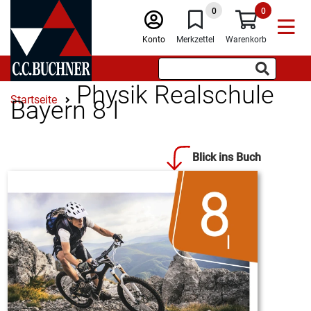
0
0
Konto
Merkzettel
Warenkorb
Physik Realschule
Startseite
Bayern 8 I
Blick ins Buch