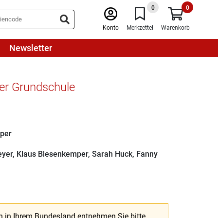
0
0
Konto
Merkzettel
Warenkorb
Newsletter
der Grundschule
per
eyer
,
Klaus Blesenkemper
,
Sarah Huck
,
Fanny
n in Ihrem Bundesland entnehmen Sie bitte