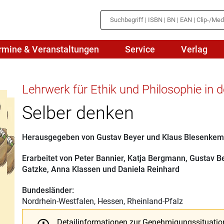
rmine & Veranstaltungen
Service
Verlag
hte
Mathematik
Lehrwerk für Ethik und Philosophie in 
en
haftslehre
Naturwissenschaften/NuT
Selber denken
r
IN
sch
Physik
Herausgegeben von
Gustav Beyer
und
Klaus Blesenkem
tik/Medienbildung
Politik
Erarbeitet von
Peter Bannier
,
Katja Bergmann
,
Gustav B
Gatzke
,
Anna Klassen
und
Daniela Reinhard
sch
Religion
Bundesländer:
Spanisch
Nordrhein-Westfalen, Hessen, Rheinland-Pfalz
Detailinformationen zur Genehmigungssituatio
Wirtschaft