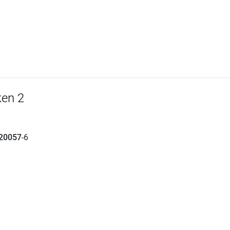
ken 2
20057
-6