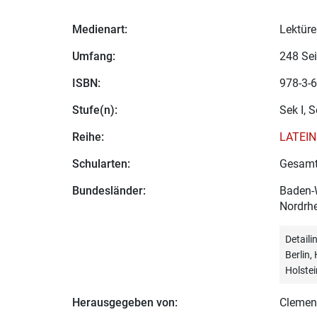
Medienart:
Lektüre
Umfang:
248 Sei
ISBN:
978-3-6
Stufe(n):
Sek I, S
Reihe:
LATEIN
Schularten:
Gesamt
Bundesländer:
Baden-W
Nordrhe
Detail
Berlin
Holstei
Herausgegeben von:
Clemen