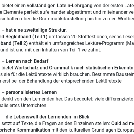
N
bietet einen
vollständigen Latein-Lehrgang
von der ersten Lat
e Elemente perfekt aufeinander abgestimmt und miteinander ver
sinhalten über die Grammatikdarstellung bis hin zu den Wortb
– hat eine zweiteilige Struktur.
nd Begleitband (Teil 1)
umfassen 20 Stofflektionen, sechs Lesel
band (Teil 2)
enthält ein umfangreiches Lektüre-Programm (Marti
 und ist eng mit den Inhalten von Teil 1 verzahnt.
 – Lernen nach Bedarf
N
bietet
Wortschatz und Grammatik nach statistischen Erkenntn
s sie für die Lektüretexte wirklich brauchen. Bestimmte Baustei
 erst bei der Behandlung der entsprechenden Lektüretexte.
– personalisiertes Lernen
N
denkt von den Lernenden her. Das bedeutet: viele differenzierte
alisiertes Unterrichten.
– die Lebenswelt der Lernenden im Blick
N
setzt auf Texte, die Fragen an den Einzelnen stellen:
Quid ad m
torische Kommunikation
mit den kulturellen Grundlagen Europas