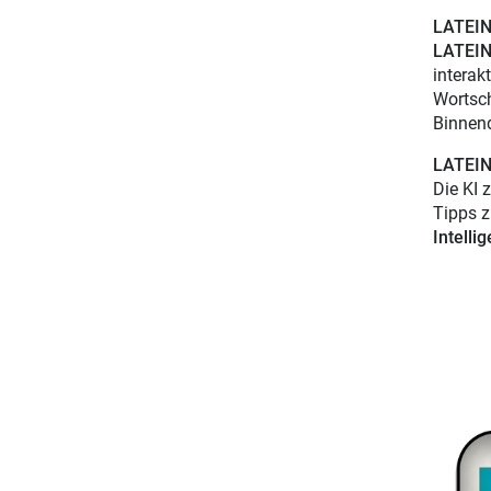
LATEIN 
LATEI
interak
Wortsch
Binnend
LATEIN 
Die KI 
Tipps z
Intelli