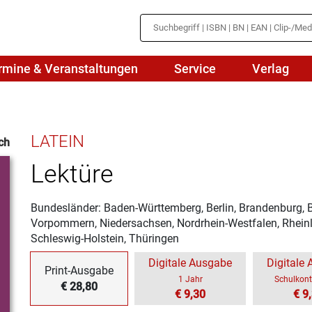
rmine & Veranstaltungen
Service
Verlag
hte
Mathematik
LATEIN
ch
en
haftslehre
Naturwissenschaften/NuT
r
Lektüre
IN
sch
Physik
Bundesländer: Baden-Württemberg, Berlin, Brandenburg,
tik/Medienbildung
Politik
Vorpommern, Niedersachsen, Nordrhein-Westfalen, Rheinl
Schleswig-Holstein, Thüringen
sch
Religion
Digitale Ausgabe
Digitale
Print-Ausgabe
Spanisch
1 Jahr
Schulkont
€ 28,80
€ 9,30
€ 9
Wirtschaft