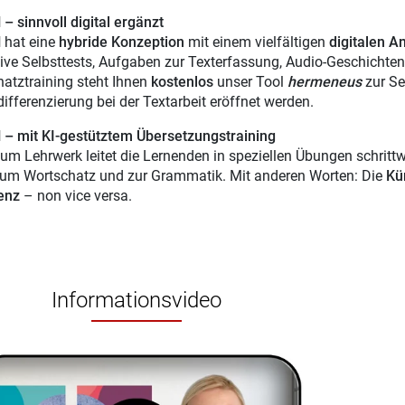
– sinnvoll digital ergänzt
N
hat eine
hybride Konzeption
mit einem vielfältigen
digitalen A
tive Selbsttests, Aufgaben zur Texterfassung, Audio-Geschichte
atztraining steht Ihnen
kostenlos
unser Tool
hermeneus
zur Se
ifferenzierung bei der Textarbeit eröffnet werden.
– mit KI-gestütztem Übersetzungstraining
zum Lehrwerk leitet die Lernenden in speziellen Übungen schrittw
um Wortschatz und zur Grammatik. Mit anderen Worten: Die
Kün
genz
– non vice versa.
Informationsvideo