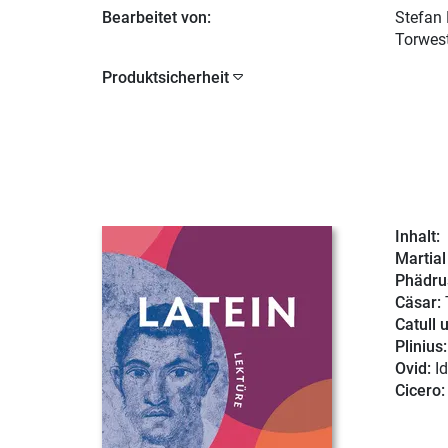
Bearbeitet von:
Stefan
Torwest
Produktsicherheit
Inhalt:
Martial
Phädru
Cäsar:
Catull 
Plinius
Ovid:
Id
Cicero