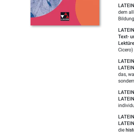
LATEI
dem all
Bildung
LATEIN 
Text- u
Lektüre
Cicero)
LATEIN
LATEI
das, wa
sondern
LATEIN 
LATEI
individu
LATEIN 
LATEI
die
his