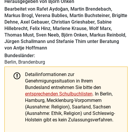
Herausgegeben von
Björn Onken
Bearbeitet von
Rafet Aydoğan
,
Martin Brendebach
,
Markus Brogl
,
Verena Bublies
,
Martin Buchsteiner
,
Brigitte
Dehne
,
Axel Gebauer
,
Christian Grieshaber
,
Sabine
Hillebrecht
,
Felix Hinz
,
Marlene Krause
,
Wolf Marx
,
Thomas Must
,
Sven Neeb
,
Björn Onken
,
Markus Reinbold
,
Jürgen Schallmann
und
Stefanie Thim
unter Beratung
von
Antje Hoffmann
Bundesländer:
Berlin, Brandenburg
Detailinformationen zur
Genehmigungssituation in Ihrem
Bundesland entnehmen Sie bitte den
entsprechenden Schulbuchlisten
. In Berlin,
Hamburg, Mecklenburg-Vorpommern
(Ausnahme: Religion), Saarland, Sachsen
(Ausnahme: Ethik, Religion) und Schleswig-
Holstein gibt es kein Zulassungsverfahren.