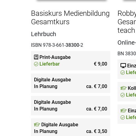
Basiskurs Medienbildung
Robby
Gesamtkurs
Gesam
teach
Lehrbuch
Online
ISBN 978-3-661-
38300
-2
BN 383
Print-Ausgabe
Lieferbar
€ 9,00
Einz
Lief
Digitale Ausgabe
In Planung
ca. € 7,00
Kol
Lief
Digitale Ausgabe
In Planung
ca. € 7,00
Einz
Lief
Digitale Ausgabe
In Planung
ca. € 3,50