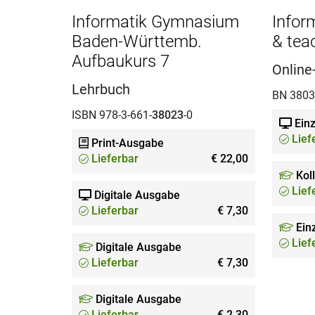
Informatik Gymnasium
Infor
Baden-Württemb.
& tea
Aufbaukurs 7
Online
Lehrbuch
BN 380
ISBN 978-3-661-
38023
-0
Einz
Lief
Print-Ausgabe
Lieferbar
€ 22,00
Kol
Lief
Digitale Ausgabe
Lieferbar
€ 7,30
Einz
Lief
Digitale Ausgabe
Lieferbar
€ 7,30
Digitale Ausgabe
Lieferbar
€ 2,30