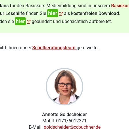
plans
für den Basiskurs Medienbildung sind in unserem
Basisku
hier
zur Lesehilfe
finden Sie
als
kostenfreien Download
.
hier
den sie
gebündelt und übersichtlich aufbereitet.
ilft Ihnen unser
Schulberatungsteam
gern weiter.
Annette Goldscheider
Mobil: 0171/6012371
E-Mail:
goldscheider@ccbuchner.de