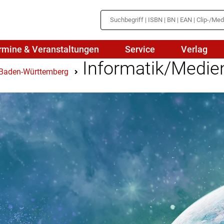
rmine & Veranstaltungen
Service
Verlag
Informatik/Medie
 Baden-Württemberg
hte
Mathematik
en
haftslehre
Naturwissenschaften/NuT
r
IN
sch
Physik
tik/Medienbildung
Politik
sch
Religion
Spanisch
Wirtschaft