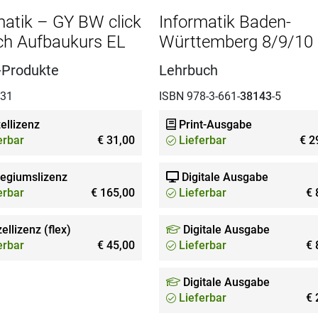
matik – GY BW click
Informatik Baden-
ch Aufbaukurs EL
Württemberg 8/9/10
-Produkte
Lehrbuch
331
ISBN 978-3-661-
38143
-5
ellizenz
Print-Ausgabe
erbar
€ 31,00
Lieferbar
€ 2
legiumslizenz
Digitale Ausgabe
erbar
€ 165,00
Lieferbar
€ 
ellizenz (flex)
Digitale Ausgabe
erbar
€ 45,00
Lieferbar
€ 
Digitale Ausgabe
Lieferbar
€ 