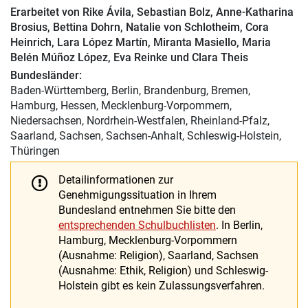
Erarbeitet von
Rike Ávila
,
Sebastian Bolz
,
Anne-Katharina
Brosius
,
Bettina Dohrn
,
Natalie von Schlotheim
,
Cora
Heinrich
,
Lara López Martín
,
Miranta Masiello
,
Maria
Belén Múñoz López
,
Eva Reinke
und
Clara Theis
Bundesländer:
Baden-Württemberg, Berlin, Brandenburg, Bremen,
Hamburg, Hessen, Mecklenburg-Vorpommern,
Niedersachsen, Nordrhein-Westfalen, Rheinland-Pfalz,
Saarland, Sachsen, Sachsen-Anhalt, Schleswig-Holstein,
Thüringen
Detailinformationen zur
Genehmigungssituation in Ihrem
Bundesland entnehmen Sie bitte den
entsprechenden Schulbuchlisten
. In Berlin,
Hamburg, Mecklenburg-Vorpommern
(Ausnahme: Religion), Saarland, Sachsen
(Ausnahme: Ethik, Religion) und Schleswig-
Holstein gibt es kein Zulassungsverfahren.