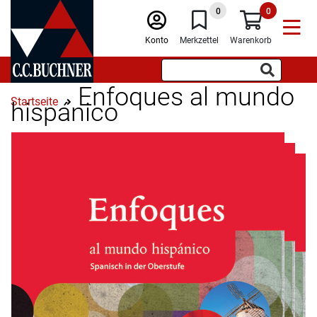
0
0
Konto
Merkzettel
Warenkorb
Enfoques al mundo
Startseite
hispánico